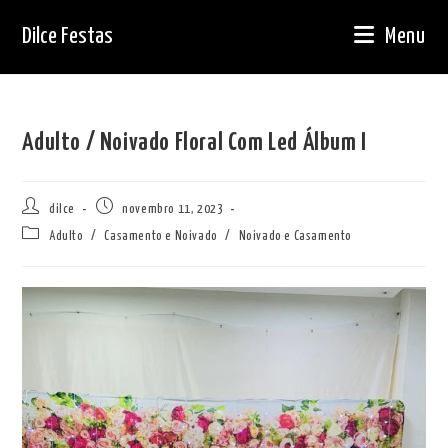
Ir
Dilce Festas
Menu
para
o
conteúdo
Adulto / Noivado Floral Com Led Álbum I
Autor
Post
dilce
novembro 11, 2023
do
publicado:
Categoria
Adulto
/
Casamento e Noivado
/
Noivado e Casamento
post:
do
post: