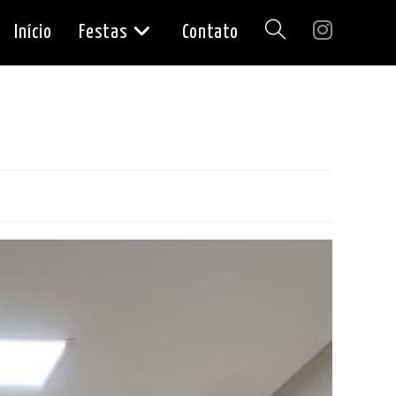
Início
Festas
Contato
Alternar
pesquisa
do
site