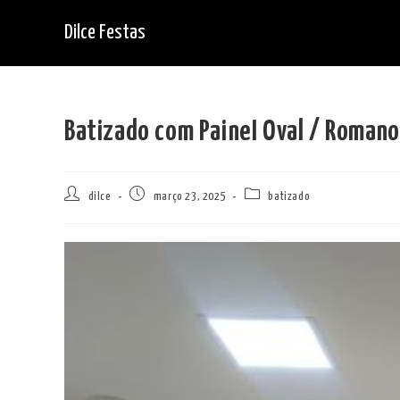
Ir
Dilce Festas
para
o
conteúdo
Batizado com PaineI Oval / Romano
Autor
Post
Categoria
dilce
março 23, 2025
batizado
do
publicado:
do
post:
post: