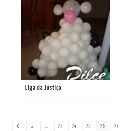
Liga da Justiça
1
…
73
74
75
76
77
Ir para a página anterior