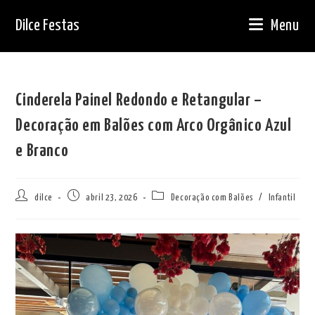
Ir
Dilce Festas
Menu
para
o
conteúdo
Cinderela Painel Redondo e Retangular –
Decoração em Balões com Arco Orgânico Azul
e Branco
Autor
Post
Categoria
dilce
abril 23, 2026
Decoração com Balões
/
Infantil
do
publicado:
do
post:
post: