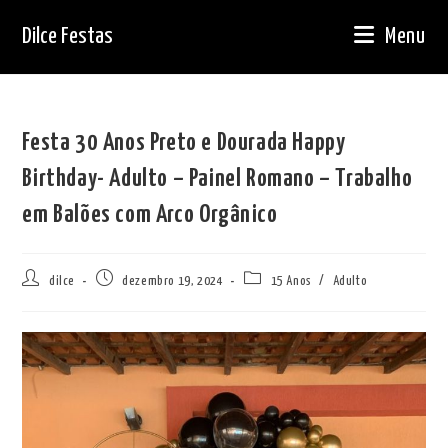
Ir
Dilce Festas
Menu
para
o
conteúdo
Festa 30 Anos Preto e Dourada Happy
Birthday- Adulto – Painel Romano – Trabalho
em Balões com Arco Orgânico
Autor
Post
Categoria
dilce
dezembro 19, 2024
15 Anos
/
Adulto
do
publicado:
do
post:
post: