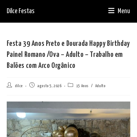
Ir
Dilce Festas
Menu
para
o
conteúdo
Festa 39 Anos Preto e Dourada Happy Birthday
Painel Romano /Ova – Adulto – Trabalho em
Balões com Arco Orgânico
Autor
Post
Categoria
dilce
agosto 5, 2026
15 Anos
/
Adulto
do
publicado:
do
post:
post: