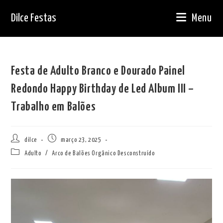
Ir
Dilce Festas
Menu
para
o
conteúdo
Festa de Adulto Branco e Dourado Painel
Redondo Happy Birthday de Led Album III –
Trabalho em Balões
Autor
Post
dilce
março 23, 2025
do
publicado:
Categoria
Adulto
/
Arco de Balões Orgânico Desconstruído
post:
do
post: