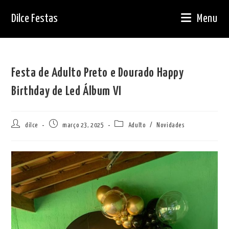
Ir
Dilce Festas
Menu
para
o
conteúdo
Festa de Adulto Preto e Dourado Happy
Birthday de Led Álbum VI
Autor
Post
Categoria
dilce
março 23, 2025
Adulto
/
Novidades
do
publicado:
do
post:
post: