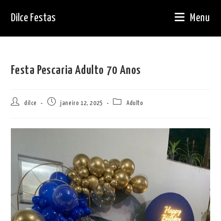
Ir
Dilce Festas
Menu
para
o
conteúdo
Festa Pescaria Adulto 70 Anos
Autor
Post
Categoria
dilce
janeiro 12, 2025
Adulto
do
publicado:
do
post:
post: