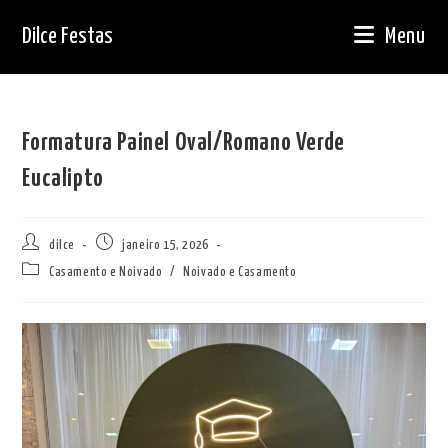
Ir
Dilce Festas
Menu
para
o
conteúdo
Formatura Painel Oval/Romano Verde
Eucalipto
Autor
Post
dilce
janeiro 15, 2026
do
publicado:
Categoria
Casamento e Noivado
/
Noivado e Casamento
post:
do
post: