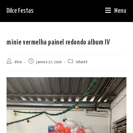
Ir
Dilce Festas
Menu
para
o
conteúdo
minie vermelha painel redondo album IV
Autor
Post
Categoria
dilce
janeiro 27, 2024
Infantil
do
publicado:
do
post:
post: