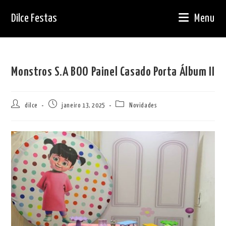
Ir
Dilce Festas
Menu
para
o
conteúdo
Monstros S.A BOO Painel Casado Porta Álbum II
Autor
Post
Categoria
dilce
janeiro 13, 2025
Novidades
do
publicado:
do
post:
post: