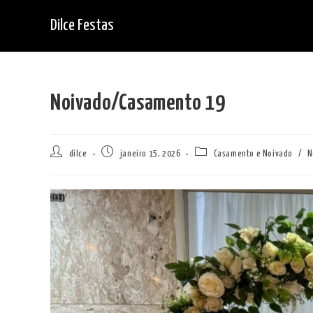
Ir
Dilce Festas
para
o
conteúdo
Noivado/Casamento 19
Autor
Post
Categoria
dilce
janeiro 15, 2026
Casamento e Noivado
/
N
do
publicado:
do
post:
post: