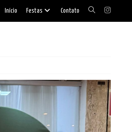
Início
Festas
Contato
Alternar
pesquisa
do
site