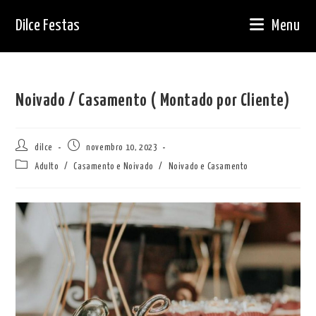
Ir
Dilce Festas
Menu
para
o
conteúdo
Noivado / Casamento ( Montado por Cliente)
Autor
Post
dilce
novembro 10, 2023
do
publicado:
Categoria
Adulto
/
Casamento e Noivado
/
Noivado e Casamento
post:
do
post: