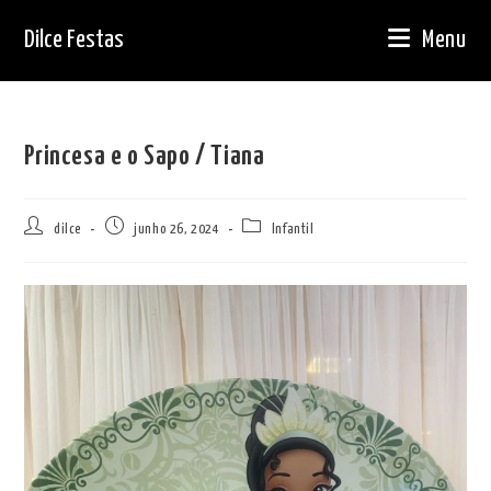
Ir
Dilce Festas
Menu
para
o
conteúdo
Princesa e o Sapo / Tiana
Autor
Post
Categoria
dilce
junho 26, 2024
Infantil
do
publicado:
do
post:
post: