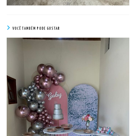
VOCÊ TAMBÉM PODE GOSTAR