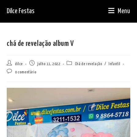
Ir
Dilce Festas
Menu
para
o
conteúdo
chá de revelação album V
Autor
Post
Categoria
dilce
julho 11, 2022
Chá de revelação
/
Infantil
do
publicado:
do
Comentários
0 comentário
post:
post:
do
post: