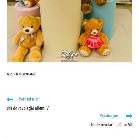
TAGS
:
CHA DE REVELAÇAO
Leia
Post anterior
mais
chá de revelação album IV
artigos
Próximo post
chá de revelação album VII