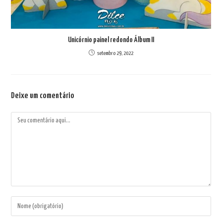
Unicórnio painel redondo Álbum II
setembro 29, 2022
Deixe um comentário
Comentário
Digite
seu