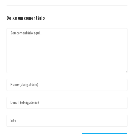
Deixe um comentário
Comentário
Digite
seu
nome
Digite
ou
seu
nome
endereço
Digite
de
de
o
usuário
e-
URL