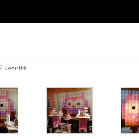
omentários
0 comentário
o
st: