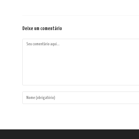
Deixe um comentário
Comentário
Digite
seu
nome
ou
nome
de