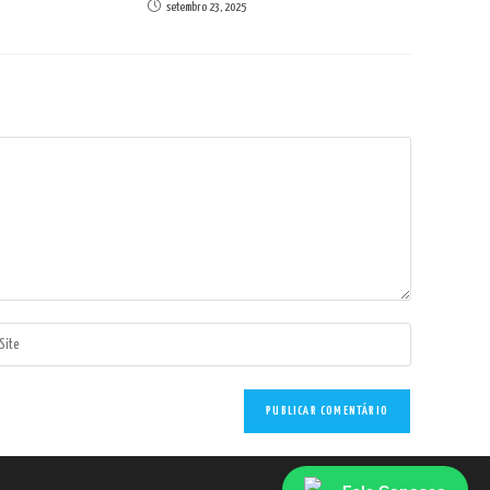
setembro 23, 2025
ite
L
u
e