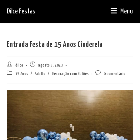
Ir
Dilce Festas
Menu
para
o
conteúdo
Entrada Festa de 15 Anos Cinderela
Autor
Post
dilce
agosto 3, 2023
do
publicado:
Categoria
Comentários
15 Anos
/
Adulto
/
Decoração com Balões
0 comentário
post:
do
do
post:
post: