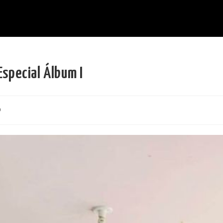
Especial Álbum I
o