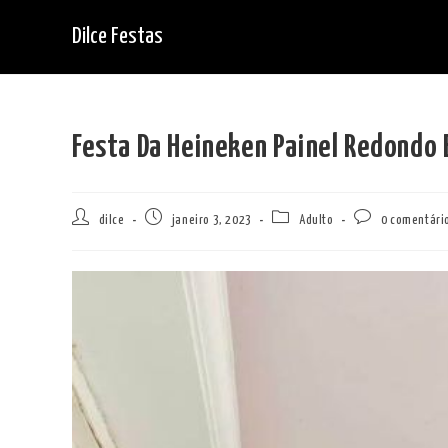
Ir
Dilce Festas
para
o
conteúdo
Festa Da Heineken Painel Redondo 
Autor
Post
Categoria
Comentários
dilce
janeiro 3, 2023
Adulto
0 comentári
do
publicado:
do
do
post:
post:
post: