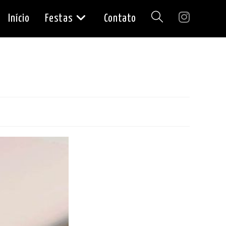
Início
Festas
Contato
Alternar
pesquisa
do
site