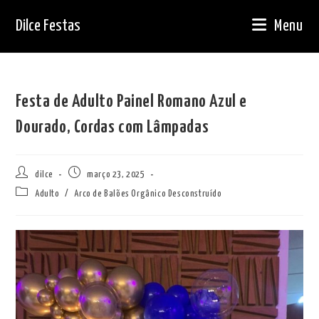
Ir
Dilce Festas
Menu
para
o
conteúdo
Festa de Adulto Painel Romano Azul e
Dourado, Cordas com Lâmpadas
Autor
Post
dilce
março 23, 2025
do
publicado:
Categoria
Adulto
/
Arco de Balões Orgânico Desconstruído
post:
do
post: