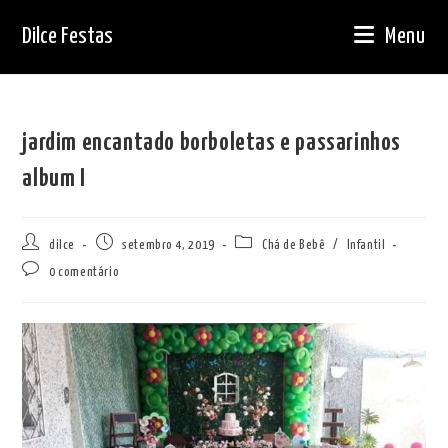
Ir
Dilce Festas
Menu
para
o
conteúdo
jardim encantado borboletas e passarinhos
album I
Autor
Post
Categoria
dilce
setembro 4, 2019
Chá de Bebê
/
Infantil
do
publicado:
do
Comentários
0 comentário
post:
post:
do
post: