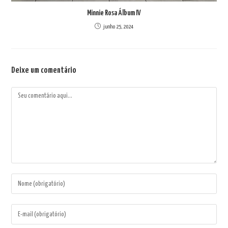
Minnie Rosa Álbum IV
junho 25, 2024
Deixe um comentário
Comentário
Digite
seu
nome
Digite
ou
seu