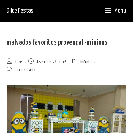
Ir
Dilce Festas
Menu
para
o
conteúdo
malvados favoritos provençal -minions
Autor
Post
Categoria
dilce
dezembro 26, 2016
Infantil
do
publicado:
do
Comentários
0 comentário
post:
post:
do
post: