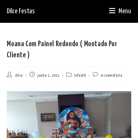
Ir
Dilce Festas
Menu
para
o
conteúdo
Moana Com Painel Redondo ( Montado Por
Cliente )
Autor
Post
Categoria
Comentários
dilce
junho 1, 2021
Infantil
0 comentário
do
publicado:
do
do
post:
post:
post: