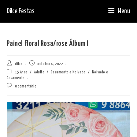
Ir
Dilce Festas
Menu
para
o
conteúdo
Painel Floral Rosa/rose Álbum I
Autor
Post
dilce
outubro 4, 2022
do
publicado:
Categoria
15 Anos
/
Adulto
/
Casamento e Noivado
/
Noivado e
post:
do
Casamento
post:
Comentários
0 comentário
do
post: