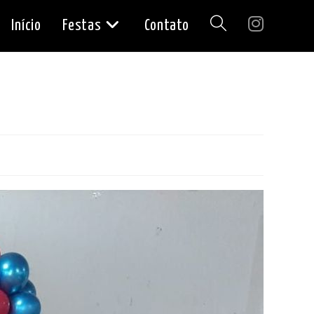
Início
Festas
Contato
Alternar
pesquisa
do
site