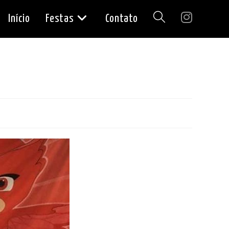
Início
Festas
Contato
Alternar
pesquisa
do
site