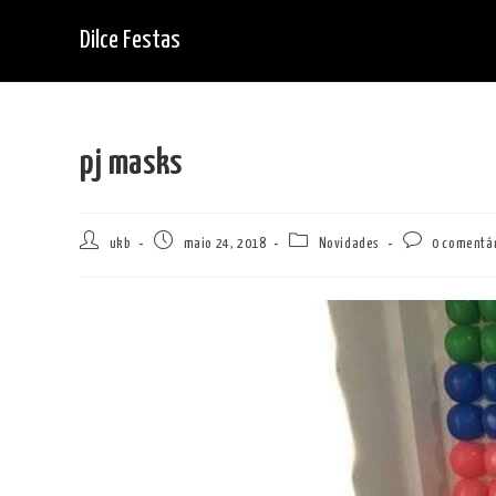
Ir
Dilce Festas
para
o
conteúdo
pj masks
Autor
Post
Categoria
Comentários
ukb
maio 24, 2018
Novidades
0 comentá
do
publicado:
do
do
post:
post:
post: