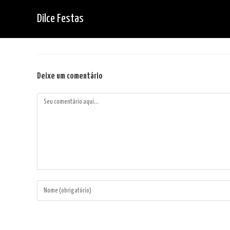
Ir
Dilce Festas
para
o
conteúdo
Deixe um comentário
Comentário
Digite
seu
nome
ou