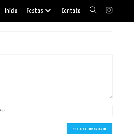
Início
Festas
Contato
Alternar
pesquisa
do
site
ite
L