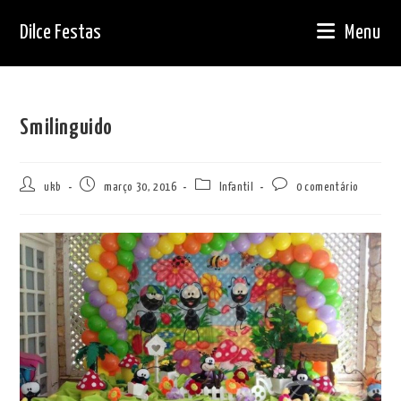
Ir
Dilce Festas
Menu
para
o
conteúdo
Smilinguido
Autor
Post
Categoria
Comentários
ukb
março 30, 2016
Infantil
0 comentário
do
publicado:
do
do
post:
post:
post: