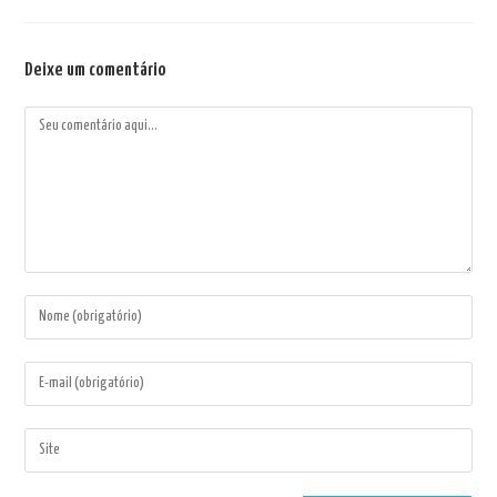
Deixe um comentário
Comentário
Digite
seu
nome
Digite
ou
seu
nome
endereço
Digite
de
de
o
usuário
e-
URL