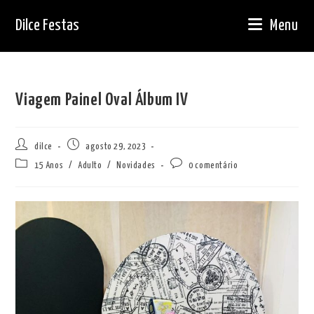
Ir
Dilce Festas
Menu
para
o
conteúdo
Viagem Painel Oval Álbum IV
Autor
Post
dilce
agosto 29, 2023
do
publicado:
Categoria
Comentários
15 Anos
/
Adulto
/
Novidades
0 comentário
post:
do
do
post:
post: