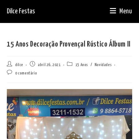
Ir
Dilce Festas
Menu
para
o
conteúdo
15 Anos Decoração Provençal Rústico Álbum II
Autor
Post
Categoria
dilce
abril 26, 2021
15 Anos
/
Novidades
do
publicado:
do
Comentários
0 comentário
post:
post:
do
post: